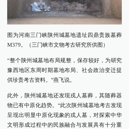
图为河南三门峡陕州城墓地遗址四鼎贵族墓葬
M379。（三门峡市文物考古研究所供图）
“整个陕州城墓地布局规整，保存较好，为研究
豫西地区东周时期墓地布局、社会政治变迁提
供珍贵考古资料。”燕飞说。
此外，陕州城墓地还发现戎人墓葬，其随葬器
物已有中原化趋势。“此次陕州城墓地考古发现
呈现出明显中原化现象的戎人墓，对探索中华
文明形成过程中的民族融合与发展具有十分重