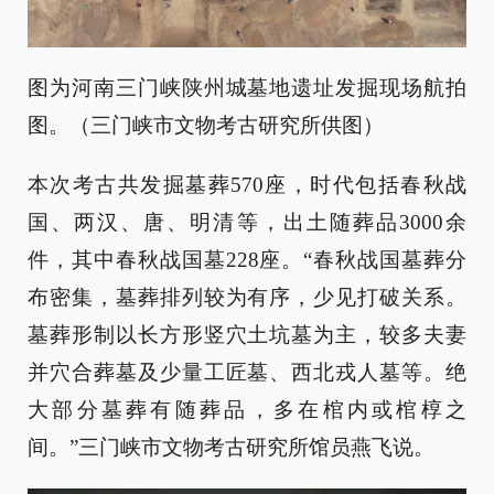
图为河南三门峡陕州城墓地遗址发掘现场航拍
图。（三门峡市文物考古研究所供图）
本次考古共发掘墓葬570座，时代包括春秋战
国、两汉、唐、明清等，出土随葬品3000余
件，其中春秋战国墓228座。“春秋战国墓葬分
布密集，墓葬排列较为有序，少见打破关系。
墓葬形制以长方形竖穴土坑墓为主，较多夫妻
并穴合葬墓及少量工匠墓、西北戎人墓等。绝
大部分墓葬有随葬品，多在棺内或棺椁之
间。”三门峡市文物考古研究所馆员燕飞说。