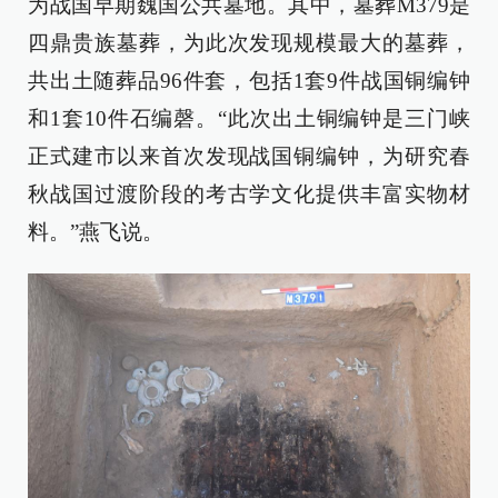
为战国早期魏国公共墓地。其中，墓葬M379是
四鼎贵族墓葬，为此次发现规模最大的墓葬，
共出土随葬品96件套，包括1套9件战国铜编钟
和1套10件石编磬。“此次出土铜编钟是三门峡
正式建市以来首次发现战国铜编钟，为研究春
秋战国过渡阶段的考古学文化提供丰富实物材
料。”燕飞说。