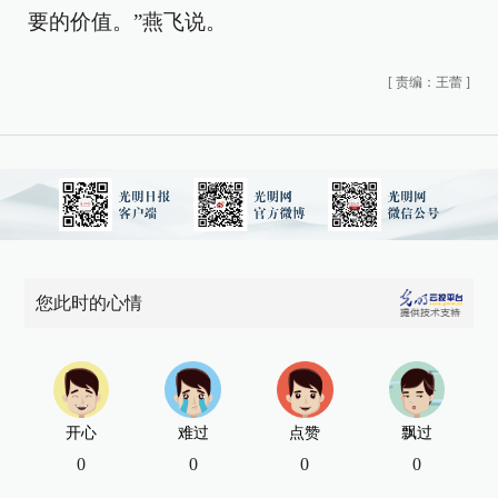
要的价值。”燕飞说。
[
责编：王蕾
]
您此时的心情
开心
难过
点赞
飘过
0
0
0
0