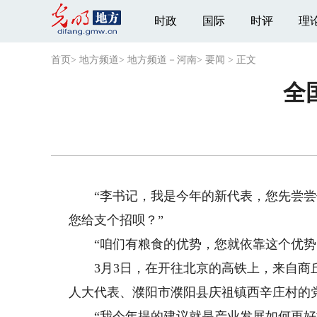
时政
国际
时评
理
首页
>
地方频道
>
地方频道－河南
>
要闻
>
正文
全
“李书记，我是今年的新代表，您先尝尝
您给支个招呗？”
“咱们有粮食的优势，您就依靠这个优势多
3月3日，在开往北京的高铁上，来自商丘
人大代表、濮阳市濮阳县庆祖镇西辛庄村的
“我今年提的建议就是产业发展如何更好地