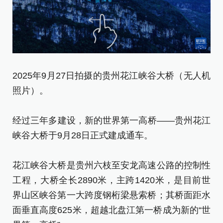
2
大
经
2025年9月27日拍摄的贵州花江峡谷大桥（无人机
峡
照片）。
花
经过三年多建设，新的世界第一高桥——贵州花江
工
峡谷大桥于9月28日正式建成通车。
界
面
花江峡谷大桥是贵州六枝至安龙高速公路的控制性
界
工程，大桥全长2890米，主跨1420米，是目前世
界山区峡谷第一大跨度钢桁梁悬索桥；其桥面距水
自
面垂直高度625米，超越北盘江第一桥成为新的“世
组