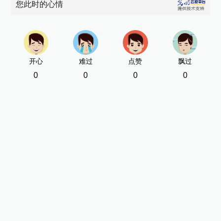
您此时的心情
开心
难过
点赞
飘过
0
0
0
0