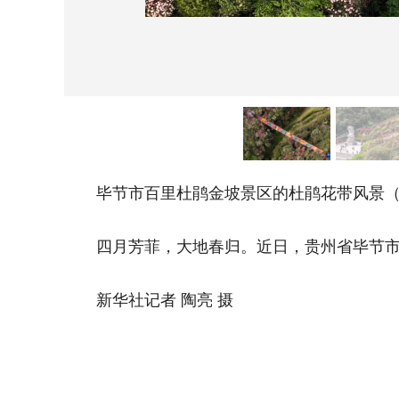
毕节市百里杜鹃金坡景区的杜鹃花带风景（4
四月芳菲，大地春归。近日，贵州省毕节市百
新华社记者 陶亮 摄