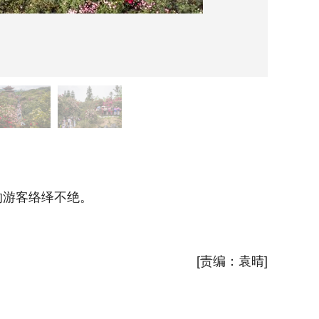
毕节市
游客络绎不绝。
四月芳
新华社
[责编：袁晴]