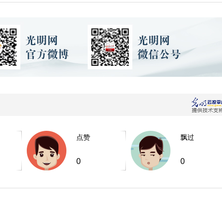
点赞
飘过
0
0