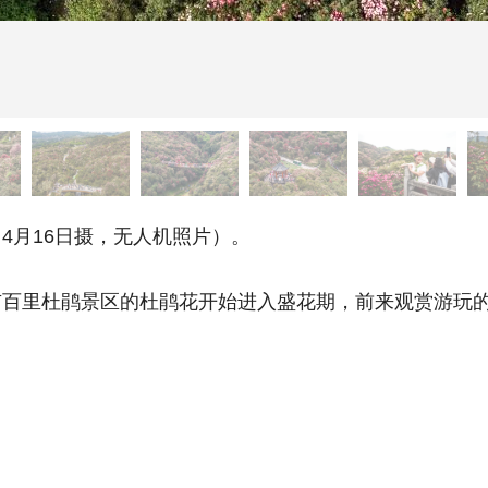
月16日摄，无人机照片）。
里杜鹃景区的杜鹃花开始进入盛花期，前来观赏游玩的