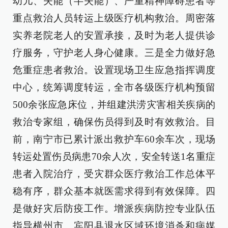
幼儿、失能（半失能）、严重精神障碍患者等
重点救治人员转运上级医疗机构救治。周密落
实养老院老人的安置承接，及时为老人提供诊
疗服务，守护老人身心健康。三是全力做好急
危重症患者救治。设置现场卫生应急指挥调度
中心，统筹调度转运，全市各级医疗机构预留
500余张应急床位，并组建洪涝灾害相关疾病的
救治专家组，确保伤员得到及时有效救治。目
前，南宁市已累计派出救护车60余车次，现场
转运处置伤员病患70余人次，安全转送1名重症
患者入院治疗，受灾群众医疗救治工作总体平
稳有序，群众基本就医需求得到有效保障。四
是做好灾后防疫工作。增派疾病防控专业队伍
指导横州市、宾阳县退水区域环境消杀和病媒