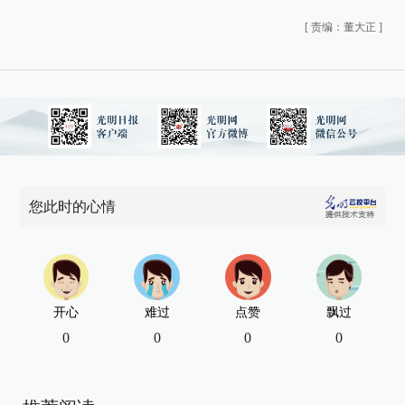
[
责编：董大正
]
您此时的心情
开心
难过
点赞
飘过
0
0
0
0