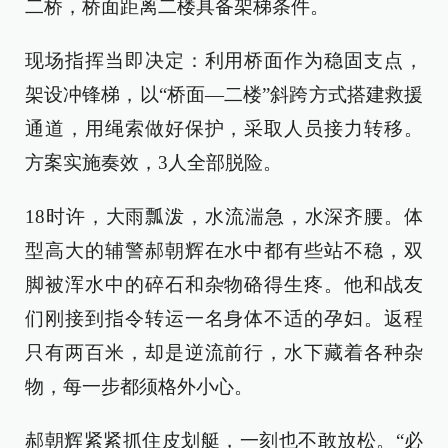
二桥，桥面距离二楼具备架梯条件。
现场指挥当即决定：利用桥面作为稳固支点，
架设冲锋梯，以“桥面—二楼”斜跨方式搭建救援
通道，用绳索做好保护，采取人员接力转移。
方案实施奏效，3人全部脱险。
18时许，大雨瓢泼，水流湍急，水深齐腰。体
型高大的辅警郝朝辉在水中都有些站不稳，双
脚被浑水中的碎石和杂物硌得生疼。他和战友
们刚接到指令转运一名身体不适的孕妇。返程
只有两百米，却是逆流前行，水下藏着各种杂
物，每一步都须格外小心。
郝朝辉紧紧抓住皮划艇，一刻也不敢放松。“必