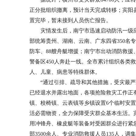
正分批组织撤离，预计当天完成转移；宾阳县受
置完毕，暂未接到人员伤亡报告。
灾情发生后，南宁市迅速启动防汛一级应
部统筹贵州、湖南、云南、广东四省350名专
防车、88艘舟艇增援；南宁市出动消防救援
警备区450人奔赴一线。全市累计组织各类救
人、儿童、病患等特殊群体。
“通过引排、疏导和其他措施，受灾最严
已经退水并露出地面，各项抢险救灾工作正
镇、校椅镇、云表镇等乡镇设置6个临时安
活必需物资，全力保障受灾群众基本生活。
用冲锋舟、橡皮艇等装备对受困群众进行紧急
部3500余人、专业消防救援人员135人，调