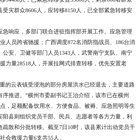
灾群众8606人，应转移8150人，已全部紧急转移安
急响应，多部门联合进驻指挥部开展工作。应急管理
业人员跨省驰援；广西调度872名消防指战员、186台消
、公安、卫健等部门人员1343人，武警南宁支队、南宁
援力量28518人，开展拉网式排查转移，优先安置老
重的云表镇受浸泡的部分房屋洪水已经退去，主要道路
有序推进。”横州市委副书记王治介绍，该市已在横州
置点，足额配备饮用水、方便食品、被褥、应急照明等生
宾阳县则组织党员干部、民兵、志愿者等各方力量，利
疏散和分批转移。截至7日10时，该县累计出动党员干
集社会救援力量6支共55人。