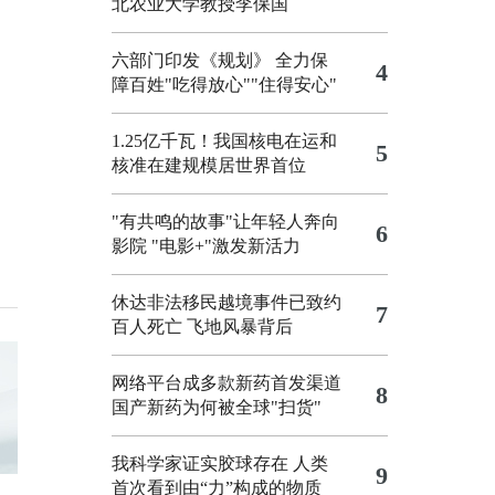
北农业大学教授李保国
六部门印发《规划》 全力保
4
障百姓"吃得放心""住得安心"
1.25亿千瓦！我国核电在运和
5
核准在建规模居世界首位
"有共鸣的故事"让年轻人奔向
6
影院
"电影+"激发新活力
休达非法移民越境事件已致约
7
百人死亡
飞地风暴背后
网络平台成多款新药首发渠道
8
国产新药为何被全球"扫货"
我科学家证实胶球存在 人类
9
首次看到由“力”构成的物质