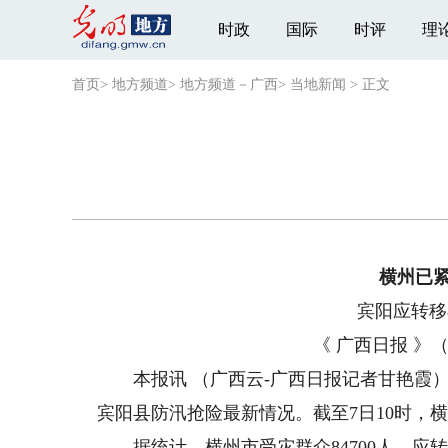
时政
国际
时评
理
首页
>
地方频道
>
地方频道－广西
>
当地新闻
>
正文
横州已紧
宾阳应转移
《 广西日报 》（ 
本报讯 （广西云-广西日报记者甘艳霞）
宾阳县防汛抢险最新情况。截至7日10时，
据统计，横州市受灾群众84700人，应转移5