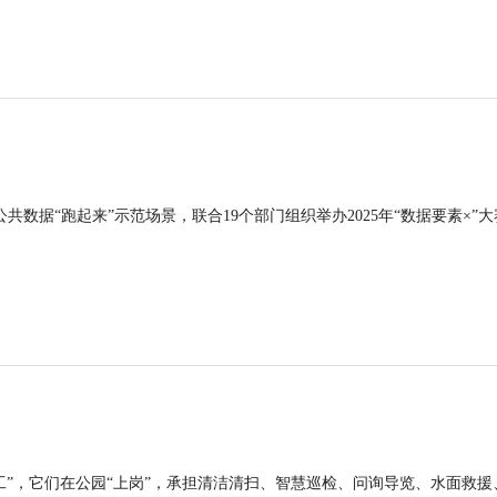
公共数据“跑起来”示范场景，联合19个部门组织举办2025年“数据要素×”大
工”，它们在公园“上岗”，承担清洁清扫、智慧巡检、问询导览、水面救援