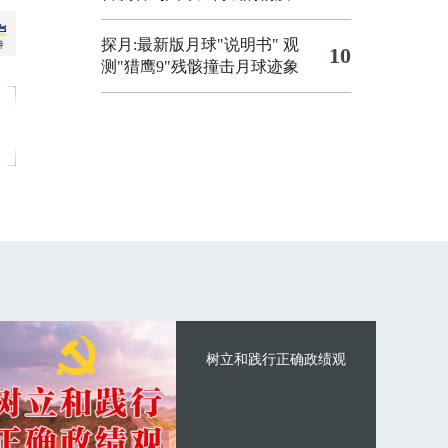
探月:最新版月球"说明书"
观
10
测"猎鹰9"残骸撞击月球迹象
树立和践行正确政绩观