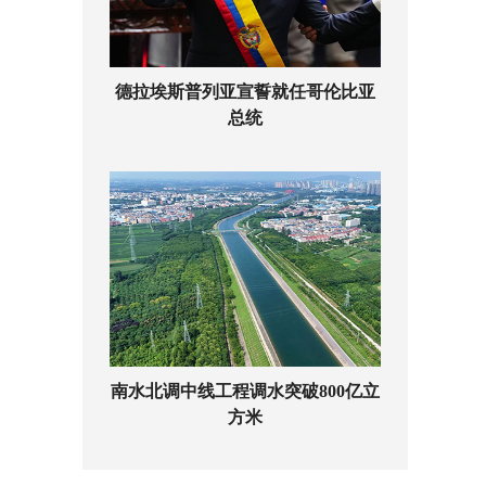
德拉埃斯普列亚宣誓就任哥伦比亚
总统
南水北调中线工程调水突破800亿立
方米