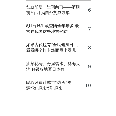
创新涌动，坚韧向前——解读
6
前7个月我国外贸成绩单
8月台风生成登陆全年最多 最
7
常在我国这些地方登陆
如果古代也有“全民健身日”，
8
看看哪个打卡场面最出圈儿
油菜花海、丹崖碧水、林海天
9
池 解锁各地夏日体验
暖心改造让城市“边角”资
10
源“动”起来“活”起来