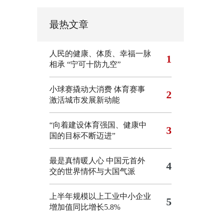
最热文章
人民的健康、体质、幸福一脉
1
相承
“宁可十防九空”
小球赛撬动大消费 体育赛事
2
激活城市发展新动能
“向着建设体育强国、健康中
3
国的目标不断迈进”
最是真情暖人心 中国元首外
4
交的世界情怀与大国气派
上半年规模以上工业中小企业
5
增加值同比增长5.8%