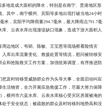
多地造成大面积的降水，特别是在南宁、贵港地区形
值。其中，南宁横州、宾阳等多地出现打破当地24小时
米，宾阳平均降雨量294.7毫米，最大降雨点791.7毫
蓝水库、云表水库出现漫堤缺口现象，造成下游大面积人
周边地区，韦韬、陈敏、王宝恩等现场察看险情灾
、入库出库流量变化、救援处置等情况，慰问被转移安
群众和抢险救灾工作方案，加强统筹调度，有序推进防
把及时转移受威胁群众作为头等大事，全面启动叫应
障生活物资，全力开展应急救援工作，尽最大努力保障
力，横州市六蓝水库、云表水库核心受灾区房屋被淹的
体处于安全状态；被疏散的群众及时转移到地势高和没