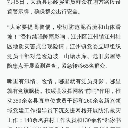
7月5日，大新县那岭乡党员群众在塌方路段设
置警示牌，确保群众出行安全。
“大家要提高警惕，密切防范泥石流和山体滑
坡！”受持续强降雨影响，江州区江州镇江州社
区地质灾害点出现险情，江州镇党委立即组织
党员干部对危险边坡、山塘水库、危旧房屋等
隐患点开展监测巡查，紧急转移65名群众。
哪里有汛情、险情，哪里就有党员身影，哪里
就有党旗飘扬。扶绥县发挥网格“前哨”作用，推
动350余名县直单位党员干部和260余名新兴领
域党建工作指导员下沉支援网格开展防汛救灾
工作；140余名驻村工作队员和130余名“邻家书