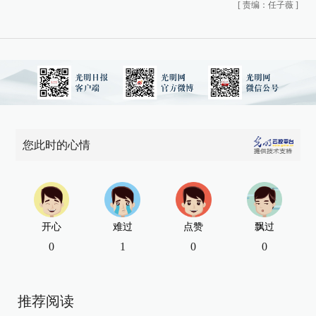
[
责编：任子薇
]
您此时的心情
开心
难过
点赞
飘过
0
1
0
0
推荐阅读