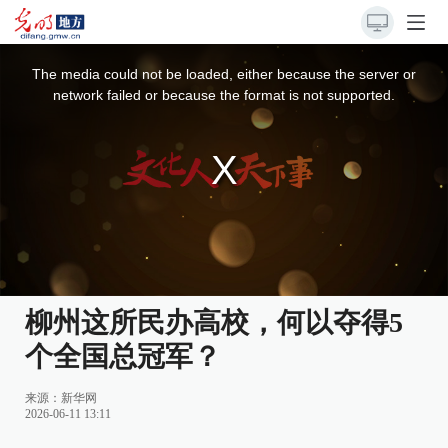
This
is
a
The media could not be loaded, either because the server or
modal
window.
network failed or because the format is not supported.
柳州这所民办高校，何以夺得5
个全国总冠军？
来源：
新华网
2026-06-11 13:11