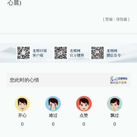
心晨)
[
责编：张悦鑫
]
您此时的心情
开心
难过
点赞
飘过
0
0
0
0