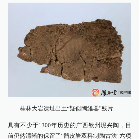
桂林大岩遗址出土“疑似陶雏器”残片。
具有不少于1300年历史的广西钦州坭兴陶，目
前仍然清晰的保留了“甑皮岩双料制陶古法”六项