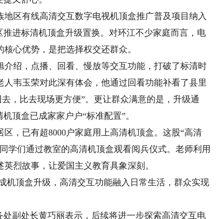
族地区有线高清交互数字电视机顶盒推广普及项目纳入
全区推进标清机顶盒升级置换。对环江不少家庭而言，电
的核心优势，是把选择权交还群众。
介绍，点播、回看、慢放等交互功能，打破了标清时
老人韦玉荣对此深有体会，他通过回看功能补看了县里
调回去，比去现场更方便”。更让群众满意的是，升级通
清机顶盒已成家家户户“标准配置”。
区，已有超8000户家庭用上高清机顶盒。这股“高清
的同学们通过教室的高清机顶盒观看阅兵仪式。老师利用
述英烈故事，让爱国主义教育具象深刻。
完成机顶盒升级，高清交互功能融入日常生活，群众实现
处副处长黄巧丽表示，后续将进一步探索高清交互电