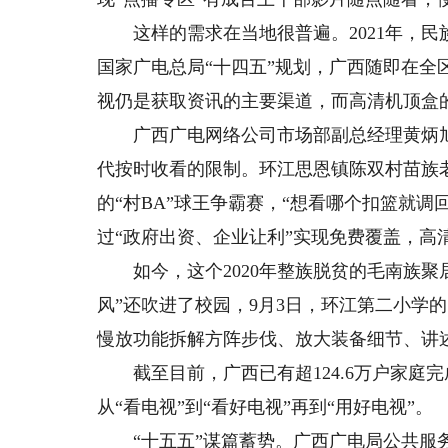
这样的需求在当地很普遍。2021年，民
国家广电总局“十四五”规划，广西随即在
视仍是获取资讯的主要渠道，而高清机顶盒
广西广电网络公司市场部副总经理黄炳旭
代按时收看的限制。环江思恩镇陈双村苗族
的“村BA”球王争霸赛，“想看哪个扣篮就
过“政府出资、企业让利”实现免费覆盖，高
如今，这个2020年整族脱贫的毛南族聚居
风”还吹进了校园，9月3日，环江第二小学
慢放功能拆解方阵步伐、放大装备细节、讲
截至目前，广西已有超124.6万户家庭
从“看电视”到“看好电视”再到“用好电视”。
“十五五”谋篇蓄势。广西广电局公共服务