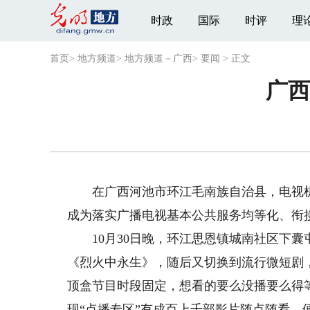
时政
国际
时评
理
首页
>
地方频道
>
地方频道－广西
>
要闻
>
正文
广西
在广西河池市环江毛南族自治县，电视机
成为落实广播电视基本公共服务均等化、衔
10月30日晚，环江思恩镇城南社区下囊
《烈火中永生》，随后又切换到流行微短剧，
顶盒节目时段固定，想看的要么没播要么得
现“点播专区”有成百上千部影片随点随看，