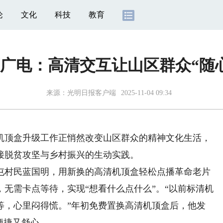
论
文化
科技
教育
广电：高清交互让山区群众“随
来源：
光明日报客户端
2025-11-04 09:34
顶盒升级工作正悄然改变山区群众的精神文化生活，
接脱贫攻坚与乡村振兴的生动实践。
屯村民蓝国明，用新换的高清机顶盒轻松点播革命老片
无需卡点等待，实现“想看什么点什么”。“以前标清机
等，心里闷得慌。”年初免费置换高清机顶盒后，他发
便捷又舒心。