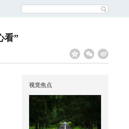
心看”
视觉焦点