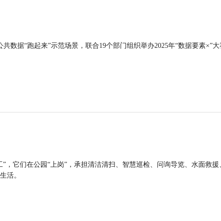
公共数据“跑起来”示范场景，联合19个部门组织举办2025年“数据要素×”大
工”，它们在公园“上岗”，承担清洁清扫、智慧巡检、问询导览、水面救援
生活。