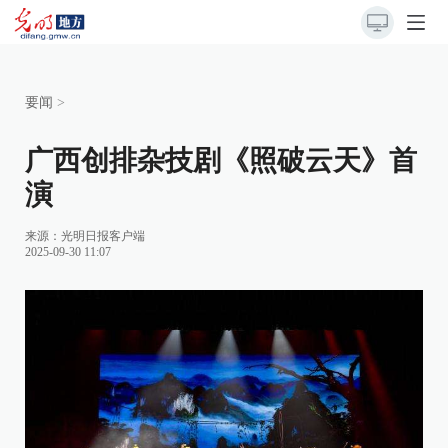
要闻
>
广西创排杂技剧《照破云天》首
演
来源：
光明日报客户端
2025-09-30 11:07