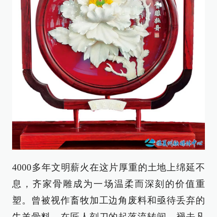
4000多年文明薪火在这片厚重的土地上绵延不
息，齐家骨雕成为一场温柔而深刻的价值重
塑。曾被视作畜牧加工边角废料和亟待丢弃的
牛羊骨料，在匠人刻刀的起落流转间，褪去凡