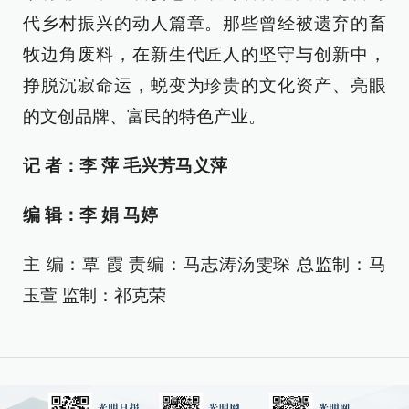
代乡村振兴的动人篇章。那些曾经被遗弃的畜
牧边角废料，在新生代匠人的坚守与创新中，
挣脱沉寂命运，蜕变为珍贵的文化资产、亮眼
的文创品牌、富民的特色产业。
记 者
：
李 萍 毛兴芳马义萍
编 辑：
李 娟 马婷
主 编：覃 霞 责编：马志涛汤雯琛 总监制：马
玉萱 监制：祁克荣