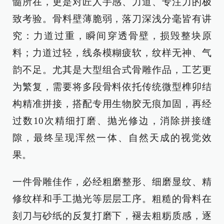
髓所在，更是对匠人手感、力道、专注力的极
致考验。骨料壁薄脆弱，落刀深浅分毫皆有讲
究：力道过重，瞬间穿透骨壁，损毁整块原
料；力道过轻，线条模糊疲软，纹样无神、气
韵不足。尤其是大型组合式骨雕作品，工艺更
为繁复，需要将多段骨料依托传统微型榫卯结
构精准拼接，搭配专用生物胶无痕加固，再经
过数10次精细打磨、抛光修边，消除拼接缝
隙，最终呈现浑然一体、自然天成的视觉效
果。
一件骨雕佳作，必经粗磨整形、细磨显纹、精
修纹样和手工抛光等层层工序。粗糙的骨料在
刻刀与砂纸的反复打磨下，褪去粗粝质感，逐