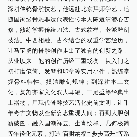
深耕传统骨雕技艺，他远赴北京拜师学艺，追
随国家级骨雕非遗代表性传承人陈道清潜心苦
修，熟练掌握传统刀法、古式纹样、老派雕刻
技法。中西相融、古今结合的双重学艺经历，
让马宝虎的骨雕创作走出了独有的创新之路。
从业以来，他的创作历经三重蜕变：从入门之
初打磨笔筒、发簪和印章等实用小件，熟练掌
握骨料特性、摸清雕刻规律；到深耕本土文
化，复刻齐家文化双大耳罐、三足盉等经典出
土器物，用现代骨雕技艺活化史前文明，让千
年考古文物以全新姿态重现人间；再到大胆创
新破圈，融入国潮祥云、生肖纹样、几何极简
等年轻化元素，打造“百财纳福”“步步高升”等系