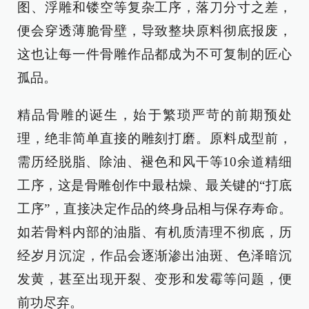
图、浮雕和镂空等复杂工序，落刀分寸之差，
便会穿透薄脆骨壁，导致整块原料彻底报废，
这也让每一件骨雕作品都成为不可复制的匠心
孤品。
精品骨雕的诞生，始于繁琐严苛的前期预处
理，绝非简单直接的雕刻打磨。原料成型前，
需历经脱脂、除油、褪色和风干等10余道精细
工序，这是骨雕创作中最枯燥、最关键的“打底
工序”，直接决定作品的终身品相与保存寿命。
如若骨料内部的油脂、有机质清理不彻底，历
经岁月沉淀，作品会逐渐渗出油斑、色泽暗沉
发黄，甚至出现开裂、变形和发霉等问题，便
前功尽弃。