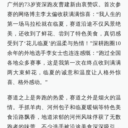
广州的73岁资深跑友曹建新由衷赞叹。首次参
赛的网络博主李太偏收获满满惊喜：“我人生的
第一场马拉松就在临夏，赛道沿途不仅风景绝
美，还收到了鲜花、尝到了特色美食，真切感
受到了‘花儿临夏’的温柔与热情！”深耕跑圈10
余年的外地选手李女士也连连感慨：“跑过全国
各地众多赛事，这是我第一次在终点收到满满
两大束鲜花，临夏的诚意和温度让人格外惊
喜、格外感动。”
赛道之上是奔跑的热爱，赛道之外是烟火的温
情。手抓羊肉、河州包子和临夏暖锅等特色美
食沿路飘香，地道浓郁的河州风味俘获了无数
跑者的味蕾。不少选手被沿途美食深深吸引，