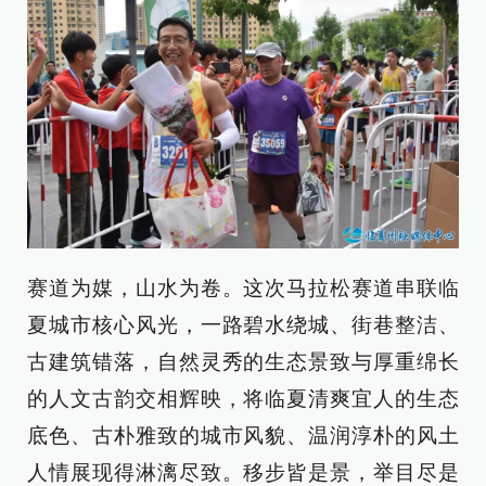
赛道为媒，山水为卷。这次马拉松赛道串联临
夏城市核心风光，一路碧水绕城、街巷整洁、
古建筑错落，自然灵秀的生态景致与厚重绵长
的人文古韵交相辉映，将临夏清爽宜人的生态
底色、古朴雅致的城市风貌、温润淳朴的风土
人情展现得淋漓尽致。移步皆是景，举目尽是