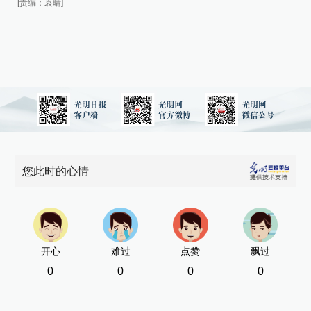
[责编：袁晴]
[责
您此时的心情
开心
难过
点赞
飘过
0
0
0
0