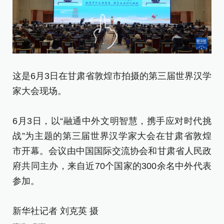
这是6月3日在甘肃省敦煌市拍摄的第三届世界汉学
6
家大会现场。
发
6月3日，以“融通中外文明智慧，携手应对时代挑
6
战”为主题的第三届世界汉学家大会在甘肃省敦煌
战
市开幕。会议由中国国际交流协会和甘肃省人民政
市
府共同主办，来自近70个国家的300余名中外代表
府
参加。
参
新华社记者 刘克英 摄
新