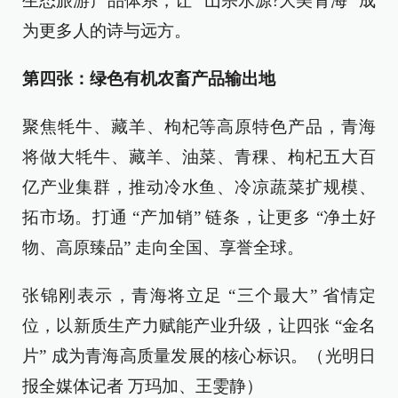
生态旅游产品体系，让 “山宗水源?大美青海” 成
为更多人的诗与远方。
第四张：绿色有机农畜产品输出地
聚焦牦牛、藏羊、枸杞等高原特色产品，青海
将做大牦牛、藏羊、油菜、青稞、枸杞五大百
亿产业集群，推动冷水鱼、冷凉蔬菜扩规模、
拓市场。打通 “产加销” 链条，让更多 “净土好
物、高原臻品” 走向全国、享誉全球。
张锦刚表示，青海将立足 “三个最大” 省情定
位，以新质生产力赋能产业升级，让四张 “金名
片” 成为青海高质量发展的核心标识。（光明日
报全媒体记者 万玛加、王雯静）