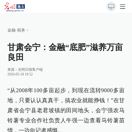
金融·税务
>
甘肃会宁：金融“底肥”滋养万亩
良田
来源：
光明日报客户端
2026-05-18 19:52
“从2008年100多亩起步，到现在流转9000多亩
地，只要认认真真干，搞农业就能挣钱！”在甘
肃省会宁县老君坡镇的田间地头，会宁强农马
铃薯专业合作社负责人牛强一边查看马铃薯苗
情，一边向记者感慨。