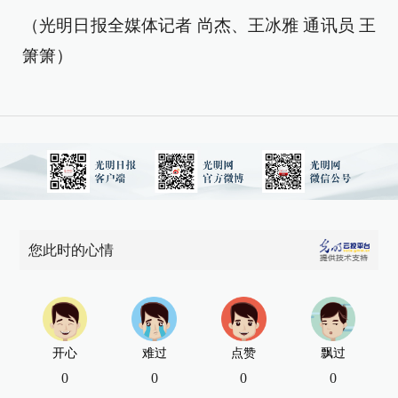
（光明日报全媒体记者 尚杰、王冰雅 通讯员 王
箫箫）
您此时的心情
开心
难过
点赞
飘过
0
0
0
0