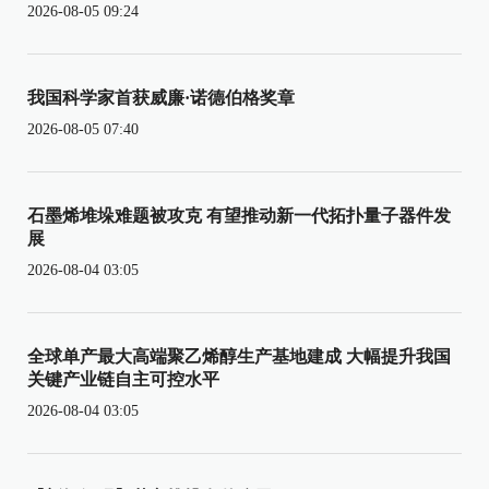
2026-08-05 09:24
我国科学家首获威廉·诺德伯格奖章
2026-08-05 07:40
石墨烯堆垛难题被攻克 有望推动新一代拓扑量子器件发
展
2026-08-04 03:05
全球单产最大高端聚乙烯醇生产基地建成 大幅提升我国
关键产业链自主可控水平
2026-08-04 03:05