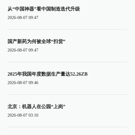
从“中国神器”看中国制造迭代升级
2026-08-07 09:47
国产新药为何被全球“扫货”
2026-08-07 09:47
2025年我国年度数据生产量达52.26ZB
2026-08-07 09:46
北京：机器人在公园“上岗”
2026-08-07 03:10