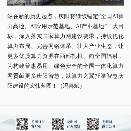
站在新的历史起点，庆阳将继续锚定“全国AI算
力高地、AI应用示范基地、AI产业基地”三大目
标，深入落实国家算力网建设要求，持续优化
算力布局、完善网络体系、壮大产业生态，让
更多优质算力资源在西部扎根、向全国辐射，
为构建普惠易用、绿色安全的全国一体化算力
网贡献更多庆阳智慧，以算力之翼托举智慧庆
阳建设的宏伟蓝图！（冯喜斌）