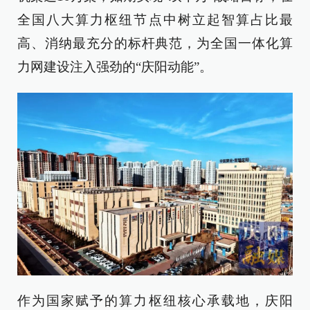
全国八大算力枢纽节点中树立起智算占比最
高、消纳最充分的标杆典范，为全国一体化算
力网建设注入强劲的“庆阳动能”。
作为国家赋予的算力枢纽核心承载地，庆阳