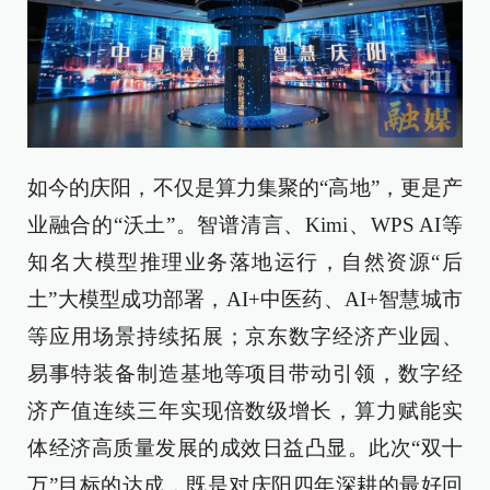
如今的庆阳，不仅是算力集聚的“高地”，更是产
业融合的“沃土”。智谱清言、Kimi、WPS AI等
知名大模型推理业务落地运行，自然资源“后
土”大模型成功部署，AI+中医药、AI+智慧城市
等应用场景持续拓展；京东数字经济产业园、
易事特装备制造基地等项目带动引领，数字经
济产值连续三年实现倍数级增长，算力赋能实
体经济高质量发展的成效日益凸显。此次“双十
万”目标的达成，既是对庆阳四年深耕的最好回