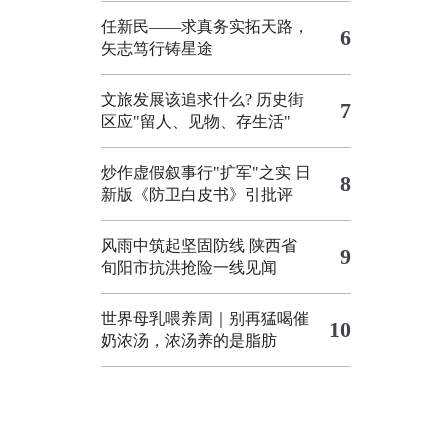
任新民——求真务实拓天路，
6
矢志笃行铸星途
文旅发展该追求什么?
历史街
7
区应"留人、见物、存生活"
炒作虚假叙事行"扩军"之实
日
8
新版《防卫白皮书》引批评
风雨中筑起坚固防线 陕西省
9
旬阳市抗洪抢险一线见闻
世界母乳喂养周｜别再猛喝催
10
奶浓汤，浓汤养的是脂肪