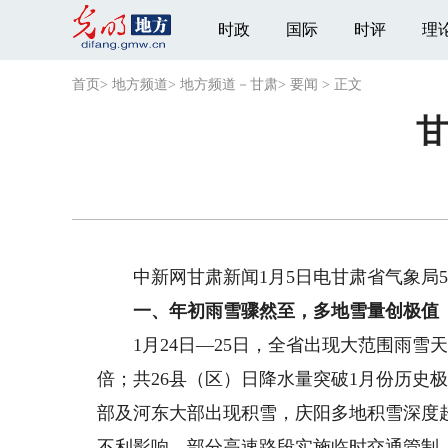
时政
国际
时评
理
首页
>
地方频道
>
地方频道－甘肃
>
要闻
>
正文
甘
中新网甘肃新闻1月5日电甘肃省气象局5日
一、年初雨雪骤然至，多地雪量创极值
1月24日—25日，全省出现大范围雨雪天气
倍；共26县（区）日降水量突破1月份历史
部及河东大部出现积雪，庆阳多地积雪深度
不利影响，部分高速路段实施临时交通管制