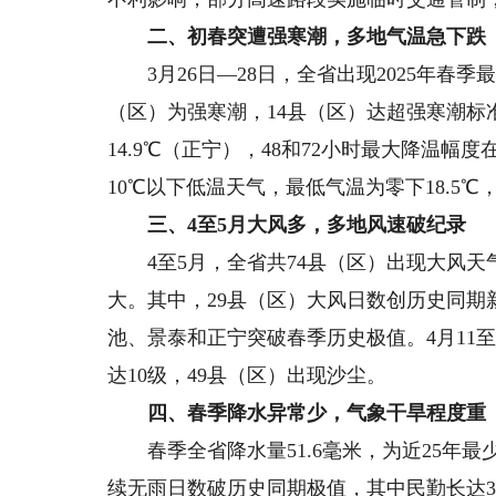
二、初春突遭强寒潮，多地气温急下跌
3月26日—28日，全省出现2025年春季
（区）为强寒潮，14县（区）达超强寒潮标准
14.9℃（正宁），48和72小时最大降温幅度
10℃以下低温天气，最低气温为零下18.5
三、4至5月大风多，多地风速破纪录
4至5月，全省共74县（区）出现大风天气
大。其中，29县（区）大风日数创历史同期
池、景泰和正宁突破春季历史极值。4月11
达10级，49县（区）出现沙尘。
四、春季降水异常少，气象干旱程度重
春季全省降水量51.6毫米，为近25年最少
续无雨日数破历史同期极值，其中民勤长达3