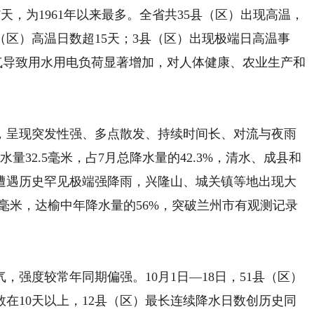
7天，为1961年以来最多。全省共35县（区）出现高温，
（区）高温日数超15天；3县（区）出现极端日高温事
天气导致用水用电负荷显著增加，对人体健康、农业生产和
呈现突发性强、多点散发、持续时间长、对流与夜雨
量32.5毫米，占7月总降水量的42.3%，清水、成县和
县遭遇历史罕见极端强降雨，兴隆山、城关镇等地出现大
.2毫米，达榆中年降水量的56%，突破兰州市有观测记录
强度较常年同期偏强。10月1日—18日，51县（区）
数在10天以上，12县（区）最长连续降水日数创历史同