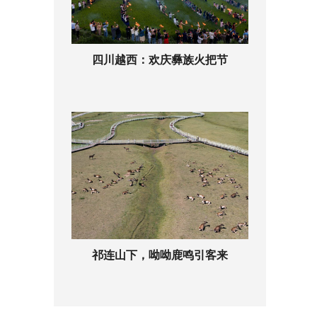
四川越西：欢庆彝族火把节
祁连山下，呦呦鹿鸣引客来