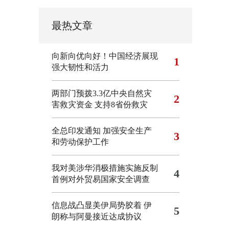
最热文章
向新向优向好！中国经济展现
1
强大韧性和活力
两部门预拨3.3亿中央自然灾
2
害救灾资金 支持8省份救灾
全总印发通知 加强安全生产
3
和劳动保护工作
我对美涉华消极措施实施反制
4
首例对外贸易国家安全调查
信息战凸显美伊局势胶着
伊
5
朗称与阿曼接近达成协议