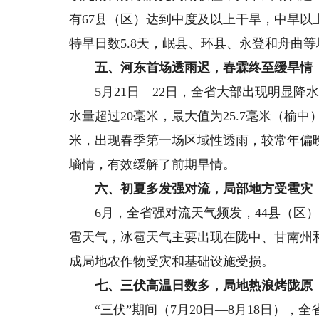
有67县（区）达到中度及以上干旱，中旱以上平
特旱日数5.8天，岷县、环县、永登和舟曲等
五、河东首场透雨迟，春霖终至缓旱情
5月21日—22日，全省大部出现明显降水
水量超过20毫米，最大值为25.7毫米（榆中
米，出现春季第一场区域性透雨，较常年偏晚
墒情，有效缓解了前期旱情。
六、初夏多发强对流，局部地方受雹灾
6月，全省强对流天气频发，44县（区）出
雹天气，冰雹天气主要出现在陇中、甘南州
成局地农作物受灾和基础设施受损。
七、三伏高温日数多，局地热浪烤陇原
“三伏”期间（7月20日—8月18日），全省平