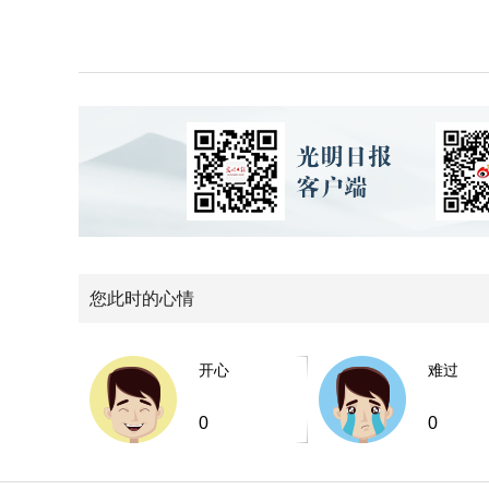
您此时的心情
开心
难过
0
0