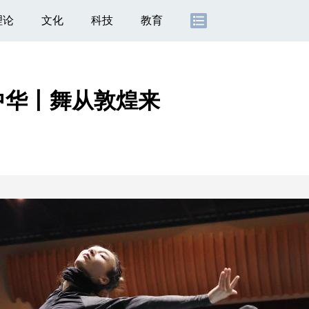
理论
文化
科技
教育
中华丨舞从敦煌来