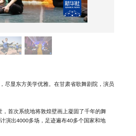
新版《
，尽显东方美学优雅。在甘肃省歌舞剧院，演员
托掌、
们正在排
世，首次系统地将敦煌壁画上凝固了千年的舞
敦煌舞
演出4000多场，足迹遍布40多个国家和地
姿，转化
区，被誉