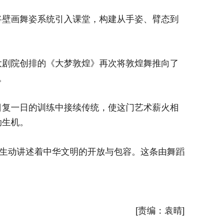
壁画舞姿系统引入课堂，构建从手姿、臂态到
《丝路
。
道具运用
剧院创排的《大梦敦煌》再次将敦煌舞推向了
此后，
。
世界。该
复一日的训练中接续传统，使这门艺术薪火相
如今，
勃生机。
传。更
生动讲述着中华文明的开放与包容。这条由舞蹈
莫高窟
铺就的彩
新华社
[责编：袁晴]