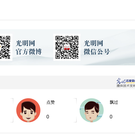
点赞
飘过
0
0