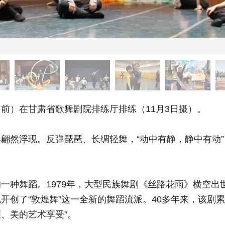
）在甘肃省歌舞剧院排练厅排练（11月3日摄）。
然浮现。反弹琵琶、长绸轻舞，“动中有静，静中有动”
种舞蹈。1979年，大型民族舞剧《丝路花雨》横空出
创了“敦煌舞”这一全新的舞蹈流派。40多年来，该剧累计
画、美的艺术享受”。