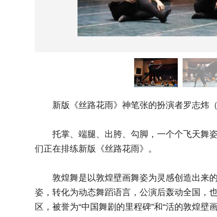
新版《丝路花雨》神笔张的扮演者罗志炜（前
托掌、端腿、出胯、勾脚，一个个飞天舞姿翩
们正在排练新版《丝路花雨》。
敦煌舞是以敦煌壁画舞姿为灵感创造出来的一
姿，转化为动态舞蹈语言，公演后轰动全国，也开
区，被誉为“中国舞剧的里程碑”和“活的敦煌壁