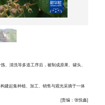
10月6
拣、清洗等多道工序后，被制成原果、罐头、
步构建起集种植、加工、销售与观光采摘于一体
[责编：张悦鑫]