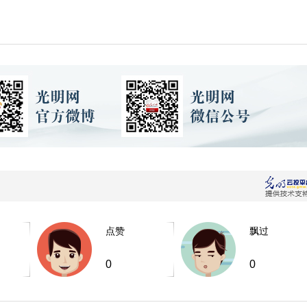
点赞
飘过
0
0