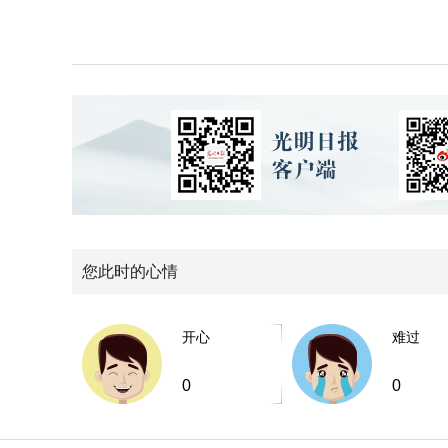
您此时的心情
开心
难过
0
0