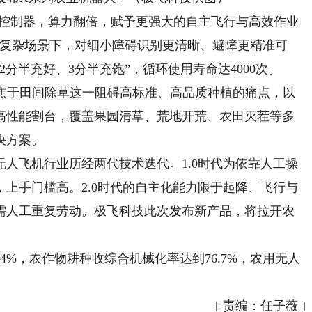
x’智能控制器，算力翻倍，赋予更强大的自主飞行与高效作业
在复杂场景下，对细小障碍识别更清晰、避障更精准可
分半充好、3分半充饱”，循环使用寿命达4000次。
于田间除草这一阻碍高标准、高品质种植的痛点，以
高性能割台，覆盖果园清草、荒地开荒、农田灭茬等多
决方案。
飞机行业历经两代技术迭代。1.0时代为依靠人工操
上手门槛高。2.0时代的自主化能力限于起降、飞行与
需人工重复劳动。极飞科技此次发布新产品，将拉开农
%，农作物耕种收综合机械化率达到76.7%，农用无人
[
责编：任子薇
]