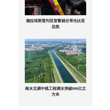
德拉埃斯普列亚宣誓就任哥伦比亚
总统
南水北调中线工程调水突破800亿立
方米