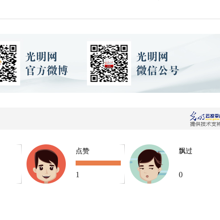
点赞
飘过
1
0