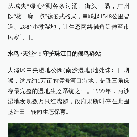
从城央“绿心”到各条河涌、街头一隅，广州
以“核—廊—点”镶嵌式格局，串联起1548公里碧
道、28处小微湿地，让生态网络触角延伸至市
民家门口。
水鸟“天堂”：守护珠江口的候鸟驿站
大湾区中央湿地公园(南沙湿地)地处珠江口咽
喉，这片约1万亩的滨海河口湿地，是珠三角保
存最完整的湿地生态系统之一。1999年，南沙
湿地发现数万只红嘴鸥，政府果断叫停在此围
垦造田，转向生态保育。