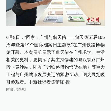
6月8日，“回家：广州与詹天佑——詹天佑诞辰165
6
周年暨第19个国际档案日主题展”在广州铁路博物
周
馆开幕。本次展览展示了詹天佑在广州求学、生活
馆
相关的史料，更揭示了其主持修建的粤汉铁路广州
相
段（黄沙站，即今广州铁路博物馆所在地）等重大
段
工程与广州城市发展变迁的紧密互动。图为展览吸
工
引参观者。中新社记者陈楚红 摄
引
[责编：姜姝琪]
[责