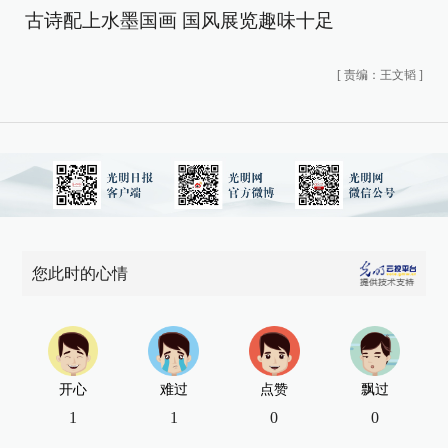
古诗配上水墨国画 国风展览趣味十足
[
责编：王文韬
]
您此时的心情
开心
难过
点赞
飘过
1
1
0
0