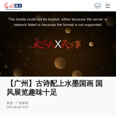
This
is
a
The media could not be loaded, either because the server or
modal
window.
network failed or because the format is not supported.
【广州】古诗配上水墨国画 国
风展览趣味十足
来源：
广东新闻
2026-06-08 10:07