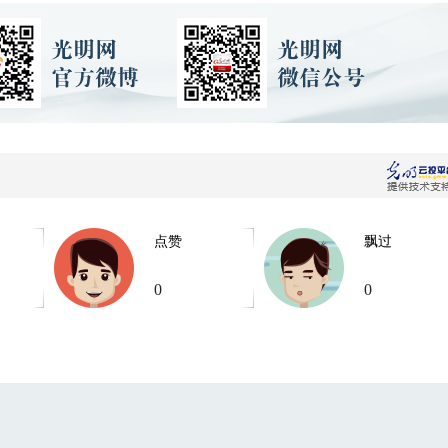
点赞
飘过
0
0