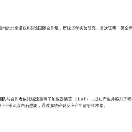
领衔的北京谱仪Ⅲ实验国际合作组，历经15年实验研究，首次证明一类全
团队与合作者依托强流重离子加速器装置（HIAF），成功产生并鉴别了稀
的铋-209束流轰击石墨靶，通过弹核碎裂反应产生放射性核素。