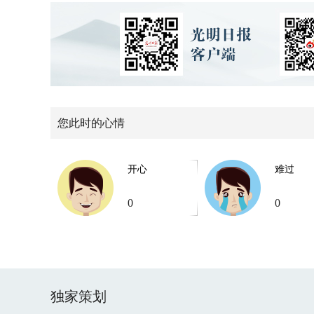
您此时的心情
开心
难过
0
0
独家策划