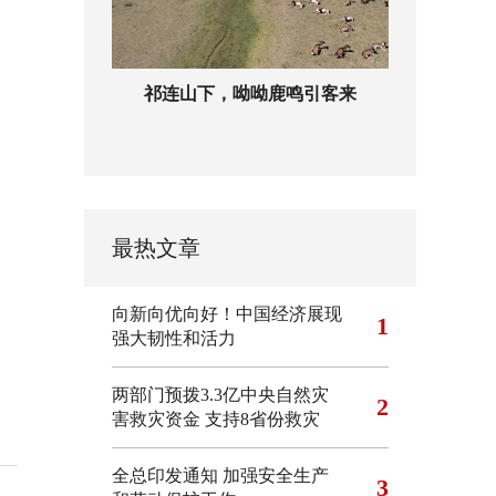
祁连山下，呦呦鹿鸣引客来
最热文章
向新向优向好！中国经济展现
1
强大韧性和活力
两部门预拨3.3亿中央自然灾
2
害救灾资金 支持8省份救灾
全总印发通知 加强安全生产
3