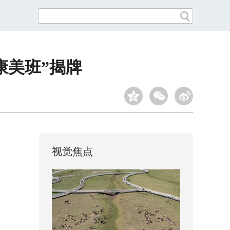
康美班”揭牌
视觉焦点