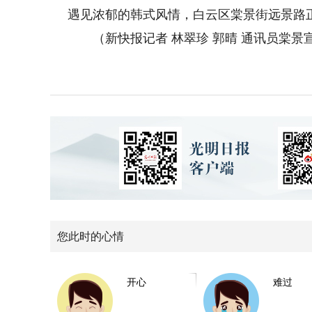
遇见浓郁的韩式风情，白云区棠景街远景路
（新快报记者 林翠珍 郭晴 通讯员棠景
您此时的心情
开心
难过