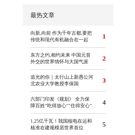
最热文章
向新,向前
作为千年古都,要把
1
传统和现代有机融合在一起
东方之约,相约未来 中国元首
2
外交的世界情怀与大国气派
追光的你｜太行山上新愚公河
3
北农业大学教授李保国
六部门印发《规划》 全力保
4
障百姓"吃得放心""住得安心"
1.25亿千瓦！我国核电在运和
5
核准在建规模居世界首位