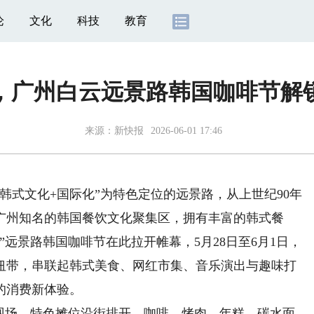
论
文化
科技
教育
媒，广州白云远景路韩国咖啡节解
来源：
新快报
2026-06-01 17:46
式文化+国际化”为特色定位的远景路，从上世纪90年
广州知名的韩国餐饮文化聚集区，拥有丰富的韩式餐
远景路韩国咖啡节在此拉开帷幕，5月28日至6月1日，
为纽带，串联起韩式美食、网红市集、音乐演出与趣味打
的消费新体验。
场，特色摊位沿街排开，咖啡、烤肉、年糕、碳水面