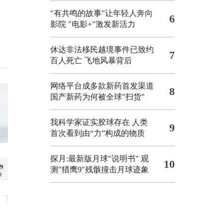
"有共鸣的故事"让年轻人奔向
6
影院
"电影+"激发新活力
休达非法移民越境事件已致约
7
百人死亡
飞地风暴背后
网络平台成多款新药首发渠道
8
国产新药为何被全球"扫货"
我科学家证实胶球存在 人类
9
首次看到由“力”构成的物质
探月:最新版月球"说明书"
观
10
测"猎鹰9"残骸撞击月球迹象