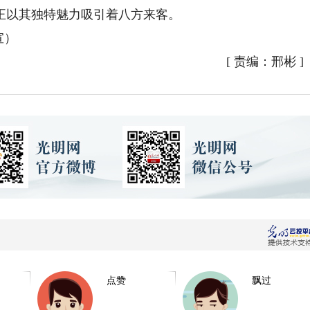
正以其独特魅力吸引着八方来客。
宣）
[
责编：邢彬
]
点赞
飘过