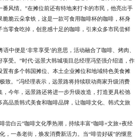
一番风情。”在摊位前还有特地来打卡的市民，他亮出手
果脆脆云朵拿铁，这是一款可食用咖啡杯的咖啡，杯身
子当零食吃掉，创意感十足的咖啡，引来众多市民尝鲜
语中便是‘非常享受’的意思，活动融合了咖啡、烤肉、
享受。”时代·远景大韩城项目总经理冯坚强介绍道，作
设置有多个韩国摊位、本土企业摊位和地域特色美食摊
加极致。”冯经理表示，远景路将持续联动商家升级消费
集，今年，远景路还将进一步升级改造，打造更具松弛
多高品质韩式美食和咖啡品牌，让咖啡文化、韩式文旅
尝白云”咖啡文化季热潮，持续丰富“咖啡+文旅+夜经
化，一条老街，焕发消费新活力。当“啡尝好碳”的惬意