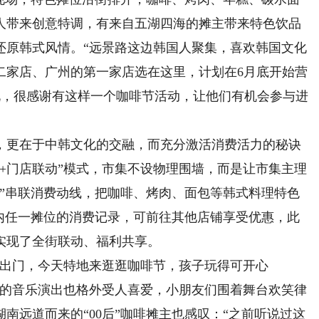
人带来创意特调，有来自五湖四海的摊主带来特色饮品
还原韩式风情。“远景路这边韩国人聚集，喜欢韩国文化
二家店、广州的第一家店选在这里，计划在6月底开始营
张先生说，很感谢有这样一个咖啡节活动，让他们有机会参与进
更在于中韩文化的交融，而充分激活消费活力的秘诀
+门店联动”模式，市集不设物理围墙，而是让市集主理
惠”串联消费动线，把咖啡、烤肉、面包等韩式料理特色
集内任一摊位的消费记录，可前往其他店铺享受优惠，此
实现了全街联动、福利共享。
出门，今天特地来逛逛咖啡节，孩子玩得可开心
场的音乐演出也格外受人喜爱，小朋友们围着舞台欢笑律
南远道而来的“00后”咖啡摊主也感叹：“之前听说过这