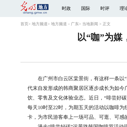
时政
国际
时评
理
首页
>
地方频道
>
地方频道－广东
>
当地新闻
>
正文
以“咖”为
在广州市白云区棠景街，有这样一条以“韩
代末自发形成的韩商聚居区逐步成长为如今
饮、零售及文化体验业态。近日，“啡尝好碳”
每天10时至22时，为期五天的活动以咖啡
卡，为市民游客奉上一场可品、可逛、可感
漫步“啡尝好碳”远景路韩国咖啡节活动现