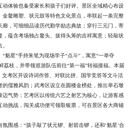
动体验也备受家长和孩子们好评。景区全域精心布设
、金鳌雕塑、状元鼓等特色文化景点，串联起一条完整
长廊，可细细品读历代勤学励志典故；穿行三元门，寄
鳌，蕴含考场独占鳌头、拔得头筹的吉祥寓意；轻敲状
名。
魁星”手持朱笔为现场学子“点斗”，寓意“一举夺
新鲜荔枝，并带领巡游队伍前往“第一福”转福接福。本届
关：文考区开设诗词作答、对联比拼、国学竞答等文斗活
考的儒雅风韵；武考区设立在圆楼金榜处，推出举石墩
豪迈气势；艺考区以传统六艺之射艺为核心，让游客感
互动挑战，闯关成功便可领取银票，可在景区各大商铺
围感：“孩子敲了状元锣、射箭击锣，还和‘魁星’合