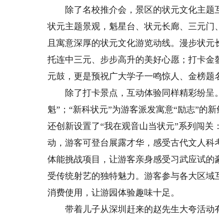
除了名校推介会，景区的状元文化主题互
状元主题景观，魁星台、状元长廊、三元门
且寓意深厚的状元文化游览动线。漫步状元
托连中三元、步步高升的美好心愿；打卡金
元鼓，更是预祝广大学子一鸣惊人、金榜题
除了打卡景点，互动体验同样精彩纷呈。“
魁”；“新科状元”为游客派发寓意“励志”的
还创新设置了“我在观音山当状元”系列闯
动，游客可登台展露才华，感受古代文人科
体能挑战项目，让游客亲身感受习武应试的
受传统射艺的独特魅力。游客参与各大区域
消费使用，让游园体验趣味十足。
带着儿子从深圳赶来的赵先生大夸活动有氛