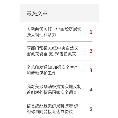
最热文章
向新向优向好！中国经济展现
1
强大韧性和活力
两部门预拨3.3亿中央自然灾
2
害救灾资金 支持8省份救灾
全总印发通知 加强安全生产
3
和劳动保护工作
我对美涉华消极措施实施反制
4
首例对外贸易国家安全调查
信息战凸显美伊局势胶着
伊
5
朗称与阿曼接近达成协议