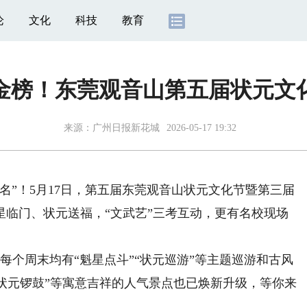
论
文化
科技
教育
金榜！东莞观音山第五届状元文
来源：
广州日报新花城
2026-05-17 19:32
”！5月17日，第五届东莞观音山状元文化节暨第三届
星临门、状元送福，“文武艺”三考互动，更有名校现场
个周末均有“魁星点斗”“状元巡游”等主题巡游和古风
”“状元锣鼓”等寓意吉祥的人气景点也已焕新升级，等你来