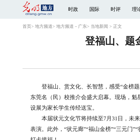
时政
国际
时评
理
首页
>
地方频道
>
地方频道－广东
>
当地新闻
>
正文
登福山、题
登福山、赏文化、长智慧，感受“金榜题名
东莞名（民）校推介会盛大启幕。现场，魁
设展为家长学生传经送宝。
本届状元文化节将持续至7月31日，未来每
表演。此外，“状元廊”“福山金榜”“三元门
打卡接福！