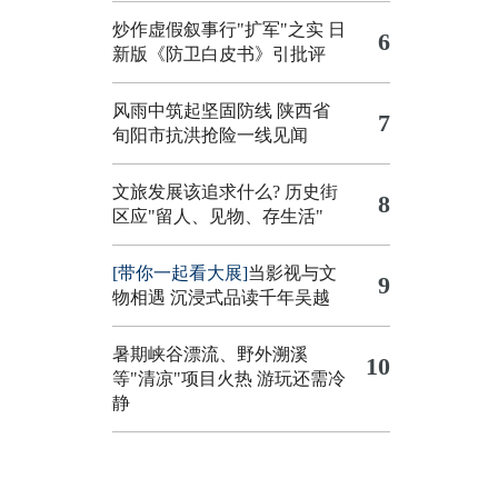
炒作虚假叙事行"扩军"之实
日
6
新版《防卫白皮书》引批评
风雨中筑起坚固防线 陕西省
7
旬阳市抗洪抢险一线见闻
文旅发展该追求什么?
历史街
8
区应"留人、见物、存生活"
[带你一起看大展]
当影视与文
9
物相遇 沉浸式品读千年吴越
暑期峡谷漂流、野外溯溪
10
等"清凉"项目火热 游玩还需冷
静