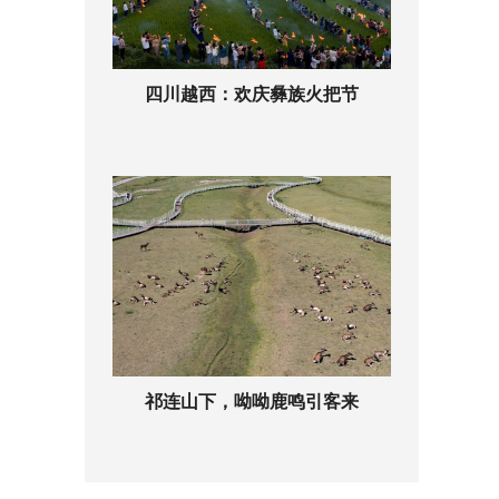
四川越西：欢庆彝族火把节
祁连山下，呦呦鹿鸣引客来