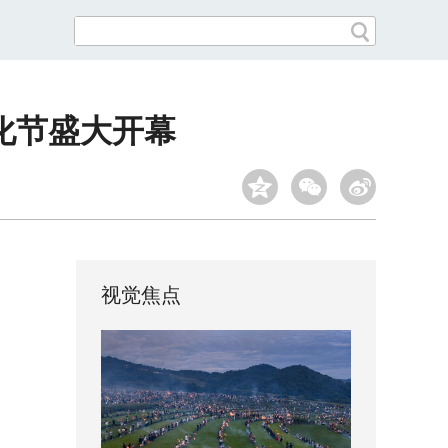
化节盛大开幕
视觉焦点