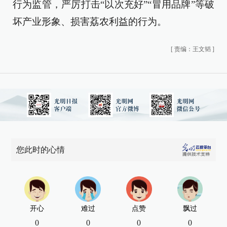
行为监管，严厉打击“以次充好”“冒用品牌”等破
坏产业形象、损害荔农利益的行为。
[
责编：王文韬
]
您此时的心情
开心
难过
点赞
飘过
0
0
0
0