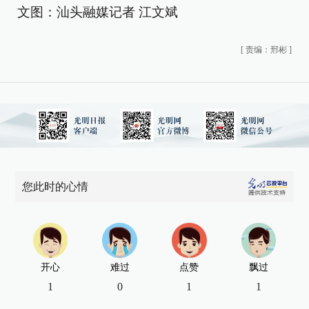
文图：汕头融媒记者 江文斌
[
责编：邢彬
]
您此时的心情
开心
难过
点赞
飘过
1
0
1
1