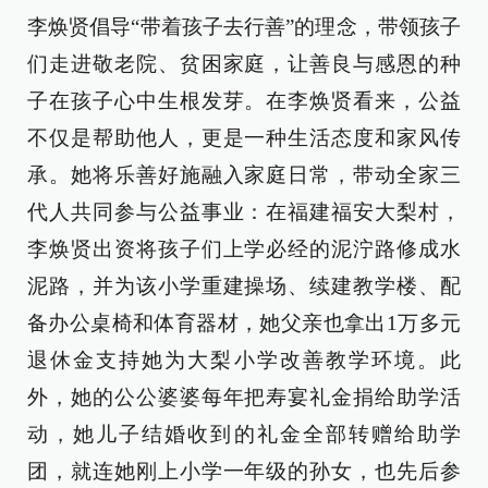
李焕贤倡导“带着孩子去行善”的理念，带领孩子
们走进敬老院、贫困家庭，让善良与感恩的种
子在孩子心中生根发芽。在李焕贤看来，公益
不仅是帮助他人，更是一种生活态度和家风传
承。她将乐善好施融入家庭日常，带动全家三
代人共同参与公益事业：在福建福安大梨村，
李焕贤出资将孩子们上学必经的泥泞路修成水
泥路，并为该小学重建操场、续建教学楼、配
备办公桌椅和体育器材，她父亲也拿出1万多元
退休金支持她为大梨小学改善教学环境。此
外，她的公公婆婆每年把寿宴礼金捐给助学活
动，她儿子结婚收到的礼金全部转赠给助学
团，就连她刚上小学一年级的孙女，也先后参