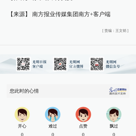
【来源】 南方报业传媒集团南方+客户端
[
责编：王文韬
]
您此时的心情
开心
难过
点赞
飘过
0
0
0
0