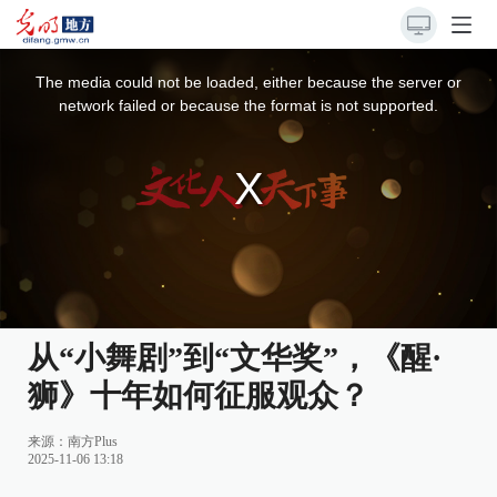
This
is
a
The media could not be loaded, either because the server or
modal
window.
network failed or because the format is not supported.
从“小舞剧”到“文华奖”，《醒·
狮》十年如何征服观众？
来源：南方Plus
2025-11-06 13:18