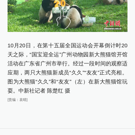
10月20日，在第十五届全国运动会开幕倒计时20
1
天之际，“国宝迎全运”广州动物园新大熊猫馆开馆
天
活动在广东省广州市举行。经过一段时间的观察适
活
应期，两只大熊猫新成员“久久”“友友”正式亮相。
应
图为大熊猫“久久”和“友友”（左）在新大熊猫馆玩
图
耍。中新社记者 陈楚红 摄
弯
[责编：袁晴]
[责