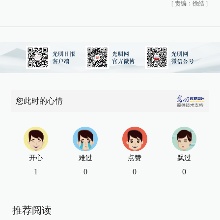
[
责编：徐皓
]
您此时的心情
开心
难过
点赞
飘过
1
0
0
0
推荐阅读