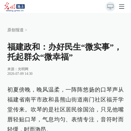
原创报道
>
福建政和：办好民生“微实事”，
托起群众“微幸福”
来源：
光明网
2026-07-09 14:30
初夏傍晚，晚风温柔，一阵阵悠扬的口琴声从
福建省南平市政和县熊山街道南门社区福开学
堂传来。吹琴的是社区居民徐国治，只见他嘴
唇轻贴口琴，气息均匀、表情专注，音符时而
轻缓，时而激昂。