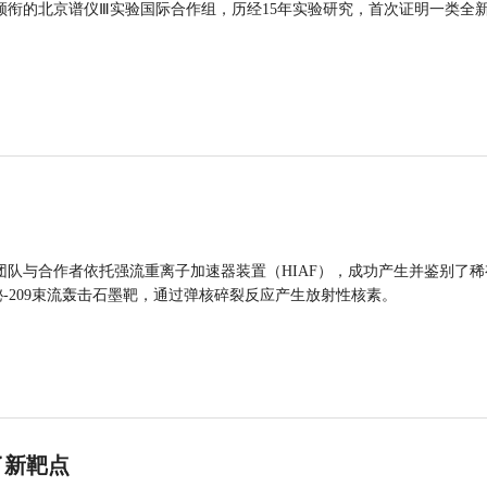
领衔的北京谱仪Ⅲ实验国际合作组，历经15年实验研究，首次证明一类全
团队与合作者依托强流重离子加速器装置（HIAF），成功产生并鉴别了稀
的铋-209束流轰击石墨靶，通过弹核碎裂反应产生放射性核素。
了新靶点