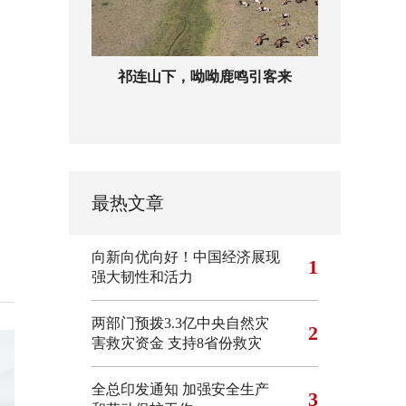
祁连山下，呦呦鹿鸣引客来
最热文章
向新向优向好！中国经济展现
1
强大韧性和活力
两部门预拨3.3亿中央自然灾
2
害救灾资金 支持8省份救灾
全总印发通知 加强安全生产
3