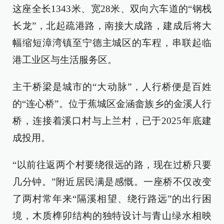
这座全长1343米、宽28米、双向六车道的“钢栈
长龙”，北起疏港路，南接大成路，建成后将大
幅缩短漳湾镇至宁德主城区的车程，串联起临
港工业区与生活服务区。
主干桥梁是城市的“大动脉”，人行桥便是百姓
的“连心桥”。位于蕉城区金涵畲族乡的金溪人行
桥，连接着溪口村与上兰村，已于2025年底建
成投用。
“以前往返两个村要绕很远的路，现在过桥只要
几分钟。”附近居民满是感慨。一座桥不仅改变
了两村常年来“隔溪相望、绕行路远”的出行困
境，木质榫卯结构的独特设计与青山绿水相映