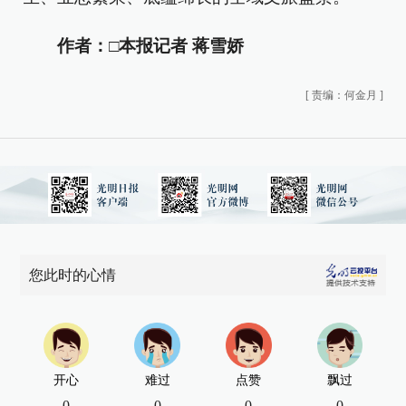
作者：□本报记者 蒋雪娇
[
责编：何金月
]
您此时的心情
开心
难过
点赞
飘过
0
0
0
0