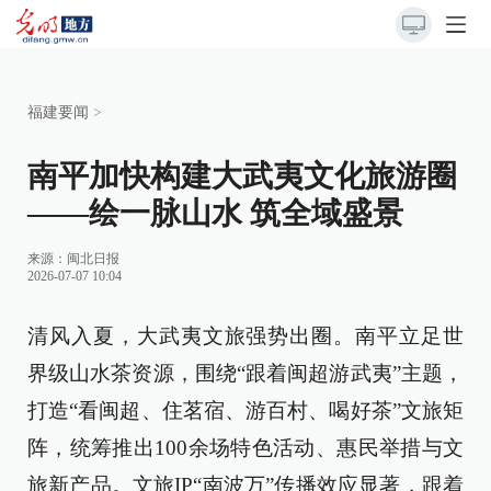
福建要闻
>
南平加快构建大武夷文化旅游圈
——绘一脉山水 筑全域盛景
来源：
闽北日报
2026-07-07 10:04
清风入夏，大武夷文旅强势出圈。南平立足世
界级山水茶资源，围绕“跟着闽超游武夷”主题，
打造“看闽超、住茗宿、游百村、喝好茶”文旅矩
阵，统筹推出100余场特色活动、惠民举措与文
旅新产品。文旅IP“南波万”传播效应显著，跟着