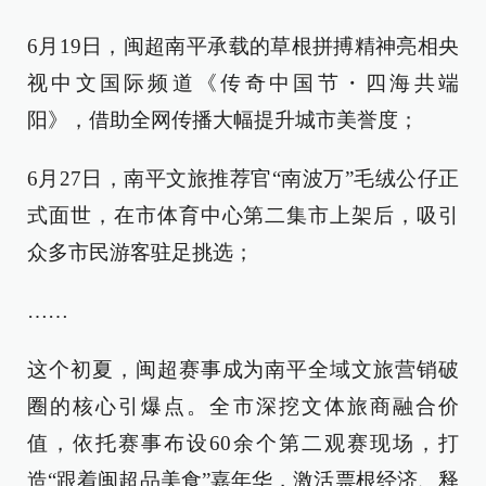
6月19日，闽超南平承载的草根拼搏精神亮相央
视中文国际频道《传奇中国节・四海共端
阳》，借助全网传播大幅提升城市美誉度；
6月27日，南平文旅推荐官“南波万”毛绒公仔正
式面世，在市体育中心第二集市上架后，吸引
众多市民游客驻足挑选；
……
这个初夏，闽超赛事成为南平全域文旅营销破
圈的核心引爆点。全市深挖文体旅商融合价
值，依托赛事布设60余个第二观赛现场，打
造“跟着闽超品美食”嘉年华，激活票根经济、释