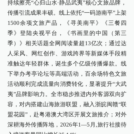
持续擦亮“心归山水·静品武夷”核心文旅品牌，
传播引流成果丰硕。线上依托“一码游南平”上架
1500余项文旅产品，《寻美南平》《三餐四
季》登陆央视平台，《书画里的中国（第三
季）》相关话题全网阅读量超13亿次；通过达
人采风、网红创作、游戏跨界等新媒体手段精
准触达年轻群体，诞生多个亿级传播爆款。线
下举办考亭论坛等高端活动，百余场特色文旅
活动顺利完成流量向消费转化，显著提升“大武
夷”品牌影响力。全市稳步推进内外客源双向扩
容，对内搭建山海旅游联盟，融入浙皖闽赣“联
盟花园”，赴粤港澳大湾区开展文旅推介；对外
深耕海外传播阵地，2026年1—5月,旅行社接待