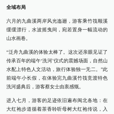
全域布局
六月的九曲溪两岸风光迤逦，游客乘竹筏顺溪
缓缓漂行，水波摇曳间，宛若置身一幅流动的
山水画卷。
“泛舟九曲溪的体验太棒了。这次还亲眼见证了
传承百年的端午‘洗河’仪式的震撼场面，自然山
水配上特色人文活动，旅行体验独一无二。”此
前端午小长假，在体验完九曲溪竹筏竞渡特色
洗河盛典后，游客蔡女士由衷感慨。
进入七月，游客的足迹依旧遍布闽北各地：在
大红袍步道循着茶香聆听母树大红袍传说，入