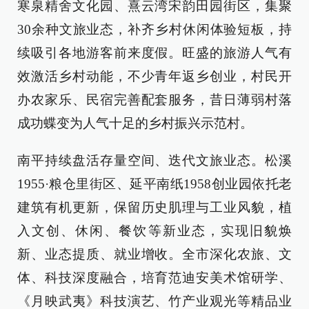
寒泉精舍文化园、熹云湾宋韵田园街区，集聚
30余种文旅业态，补齐乡村休闲体验短板，持
续吸引各地游客前来度假。旺盛的旅游人气有
效激活乡村动能，不少青年返乡创业，村民开
办农家乐、民宿完善配套服务，昔日薄弱村落
成功蝶变为人气十足的乡村振兴示范村。
南平持续盘活存量空间、迭代文旅业态。松溪
1955·粮仓里街区、延平南纸1958创业园依托老
建筑有机更新，保留历史肌理与工业风貌，植
入文创、休闲、餐饮等新业态，实现旧貌焕
新、业态提质、就业增收。全市深化农旅、文
体、科技深度融合，培育范迪安美术馆研学、
《月映武夷》科技演艺、竹产业观光等精品业