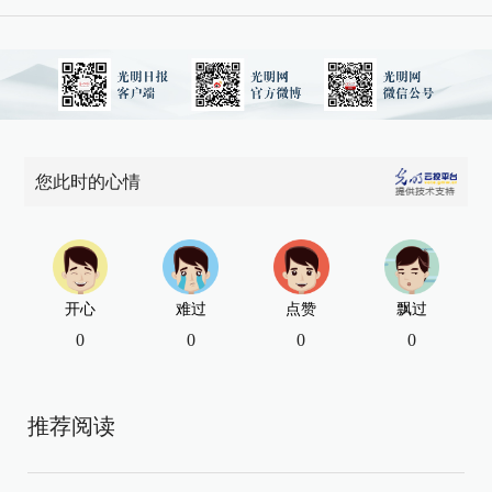
您此时的心情
开心
难过
点赞
飘过
0
0
0
0
推荐阅读