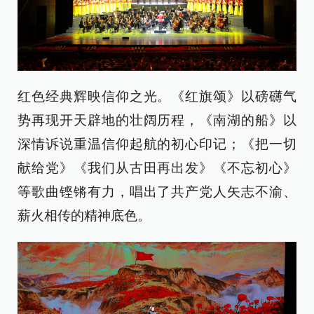
红色经典辉映信仰之光。《红旗颂》以磅礴气
势再现开天辟地的壮阔历程，《南湖的船》以
深情诉说重温信仰起航的初心印记；《把一切
献给党》《我们从古田再出发》《不忘初心》
等歌曲铿锵有力，唱出了共产党人矢志不渝、
薪火相传的精神底色。