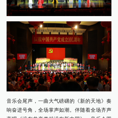
音乐会尾声，一曲大气磅礴的《新的天地》奏
响奋进号角，全场掌声如潮。伴随着全场齐声