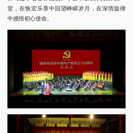
堂，在恢宏乐章中回望峥嵘岁月，在深情旋律
中感悟初心使命。