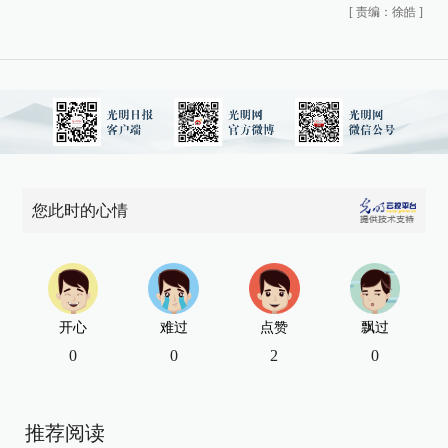
[
责编：徐皓
]
您此时的心情
开心
难过
点赞
飘过
0
0
2
0
推荐阅读