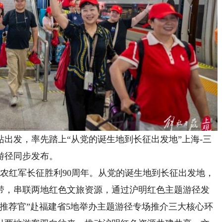
出发，率先踏上“从党的诞生地到长征出发地”上海-三
游径同步发布。
农红军长征胜利90周年。从党的诞生地到长征出发地，
带，串联两地红色文旅资源，通过沪明红色主题游径发
推荐官”赴福建省5地举办主题游径专场推介三大核心环