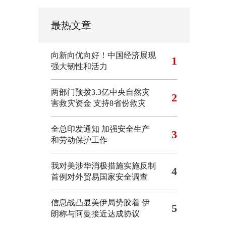
最热文章
向新向优向好！中国经济展现
1
强大韧性和活力
两部门预拨3.3亿中央自然灾
2
害救灾资金 支持8省份救灾
全总印发通知 加强安全生产
3
和劳动保护工作
我对美涉华消极措施实施反制
4
首例对外贸易国家安全调查
信息战凸显美伊局势胶着
伊
5
朗称与阿曼接近达成协议