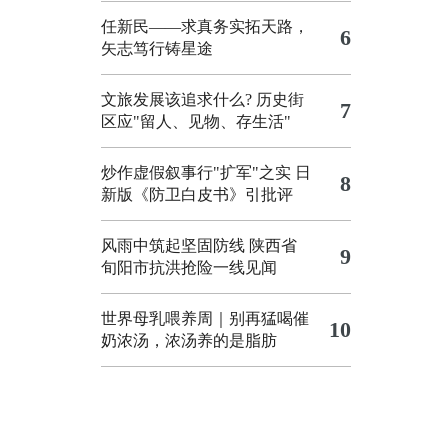
任新民——求真务实拓天路，
6
矢志笃行铸星途
文旅发展该追求什么?
历史街
7
区应"留人、见物、存生活"
炒作虚假叙事行"扩军"之实
日
8
新版《防卫白皮书》引批评
风雨中筑起坚固防线 陕西省
9
旬阳市抗洪抢险一线见闻
世界母乳喂养周｜别再猛喝催
10
奶浓汤，浓汤养的是脂肪