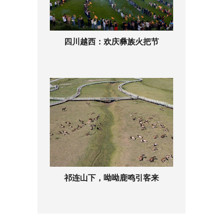
四川越西：欢庆彝族火把节
祁连山下，呦呦鹿鸣引客来