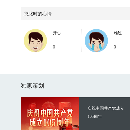
您此时的心情
开心
难过
0
0
独家策划
庆祝中国共产党成立
105周年