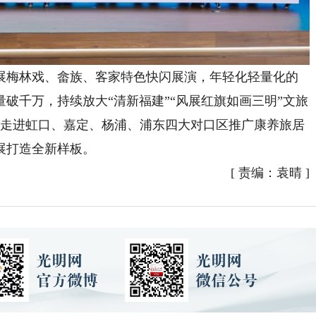
梅林戏、畲族、客家特色快闪展演，年轻化轻量化的
破千万，持续放大“清新福建”“风展红旗如画三明”文旅
将走进虹口、嘉定、杨浦、浦东四大对口区推广康养旅居
展打造全新样板。
[
责编：袁晴
]