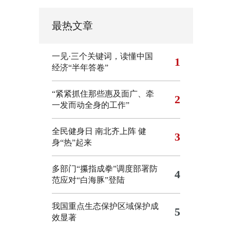
最热文章
一见·三个关键词，读懂中国
1
经济“半年答卷”
“紧紧抓住那些惠及面广、牵
2
一发而动全身的工作”
全民健身日 南北齐上阵 健
3
身“热”起来
多部门“攥指成拳”调度部署防
4
范应对“白海豚”登陆
我国重点生态保护区域保护成
5
效显著