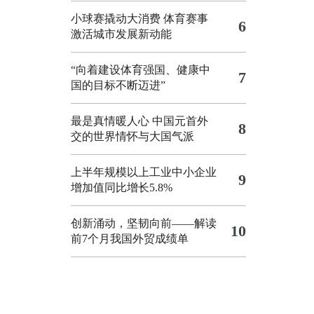
小球赛撬动大消费 体育赛事
6
激活城市发展新动能
“向着建设体育强国、健康中
7
国的目标不断迈进”
最是真情暖人心 中国元首外
8
交的世界情怀与大国气派
上半年规模以上工业中小企业
9
增加值同比增长5.8%
创新涌动，坚韧向前——解读
10
前7个月我国外贸成绩单