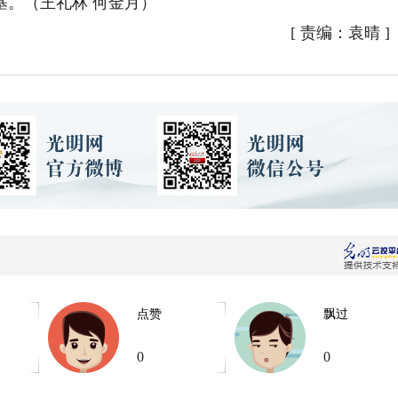
基。（王礼林 何金月）
[
责编：袁晴
]
点赞
飘过
0
0