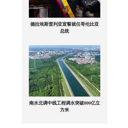
德拉埃斯普列亚宣誓就任哥伦比亚
总统
南水北调中线工程调水突破800亿立
方米