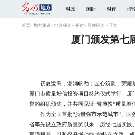
时政
国际
时评
理
首页
>
地方频道
>
地方频道－福建
>
原创报道
>
正文
厦门颁发第七届
初夏鹭岛，潮涌帆劲；匠心筑质，荣耀加冕。
厦门市质量增信投资项目签约仪式举行。厦
誉的组织颁奖，并共同见证“鹭质投”质量增
作为全国首批“质量强市示范城市”、国务
省率先设立政府质量奖以来，历经七届实践
育强根基、以奖促升增动能”的特色之路，