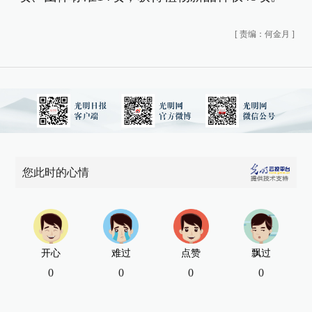
[
责编：何金月
]
您此时的心情
开心
难过
点赞
飘过
0
0
0
0