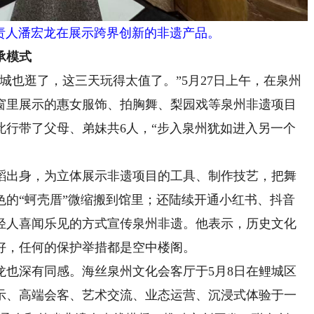
人潘宏龙在展示跨界创新的非遗产品。
承模式
也逛了，这三天玩得太值了。”5月27日上午，在泉州
窗里展示的惠女服饰、拍胸舞、梨园戏等泉州非遗项目
此行带了父母、弟妹共6人，“步入泉州犹如进入另一个
出身，为立体展示非遗项目的工具、制作技艺，把舞
色的“蚵壳厝”微缩搬到馆里；还陆续开通小红书、抖音
轻人喜闻乐见的方式宣传泉州非遗。他表示，历史文化
好，任何的保护举措都是空中楼阁。
深有同感。海丝泉州文化会客厅于5月8日在鲤城区
示、高端会客、艺术交流、业态运营、沉浸式体验于一