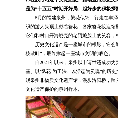
是为“十五五”时期开好局、起好步的积极探
5月的福建泉州，繁花似锦，行走在丰泽
织的游人头顶上戴着簪花，各家簪花妆造馆
它们和村口开海蛎壳的老阿嬷脸上的笑容，
历史文化遗产是一座城市的根脉，它会通
枝散叶”，最终撑起一座城市文明的底色。
自2021年以来，泉州以申请世遗成功为
基、以‘绣花’为工法、以活态为灵魂”的历
观泉州非物质文化遗产馆，漫步洛阳桥，踏
文化遗产保护的泉州样本。