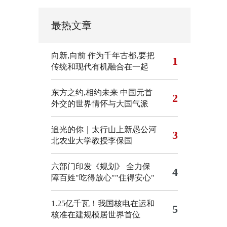
最热文章
向新,向前
作为千年古都,要把
1
传统和现代有机融合在一起
东方之约,相约未来 中国元首
2
外交的世界情怀与大国气派
追光的你｜太行山上新愚公河
3
北农业大学教授李保国
六部门印发《规划》 全力保
4
障百姓"吃得放心""住得安心"
1.25亿千瓦！我国核电在运和
5
核准在建规模居世界首位