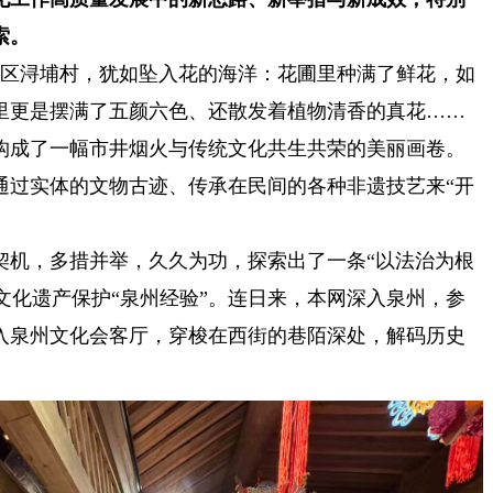
索。
区浔埔村，犹如坠入花的海洋：花圃里种满了鲜花，如
里更是摆满了五颜六色、还散发着植物清香的真花……
构成了一幅市井烟火与传统文化共生共荣的美丽画卷。
过实体的文物古迹、传承在民间的各种非遗技艺来“开
契机，多措并举，久久为功，探索出了一条“以法治为根
史文化遗产保护“泉州经验”。连日来，本网深入泉州，参
入泉州文化会客厅，穿梭在西街的巷陌深处，解码历史