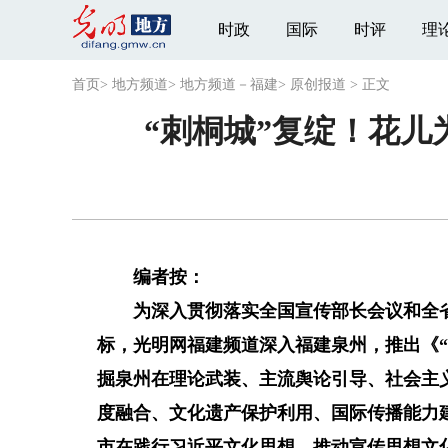
时政
国际
时评
理
首页
>
地方频道
>
地方频道－福建
>
原创报道
>
正文
“刺桐城”复绽！花
编者按：
为深入贯彻落实全国宣传部长会议和全省
标，光明网福建频道深入福建泉州，推出《“
掘泉州在理论武装、主流舆论引导、社会主
度融合、文化遗产保护利用、国际传播能力
市在践行习近平文化思想、推动宣传思想文