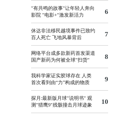
"有共鸣的故事"让年轻人奔向
6
影院
"电影+"激发新活力
休达非法移民越境事件已致约
7
百人死亡
飞地风暴背后
网络平台成多款新药首发渠道
8
国产新药为何被全球"扫货"
我科学家证实胶球存在 人类
9
首次看到由“力”构成的物质
探月:最新版月球"说明书"
观
10
测"猎鹰9"残骸撞击月球迹象