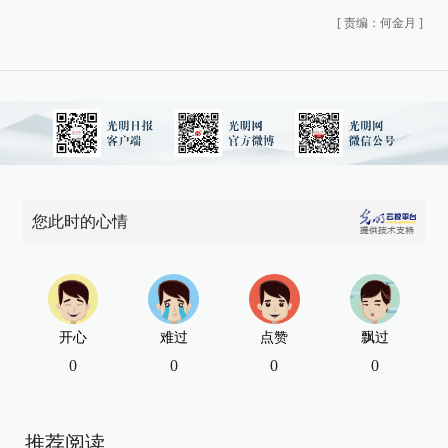
[
责编：何金月
]
您此时的心情
开心
难过
点赞
飘过
0
0
0
0
推荐阅读