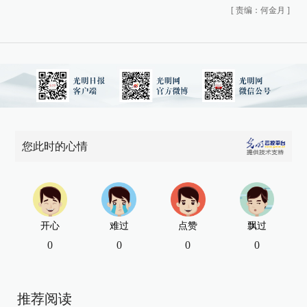
[
责编：何金月
]
您此时的心情
开心
难过
点赞
飘过
0
0
0
0
推荐阅读